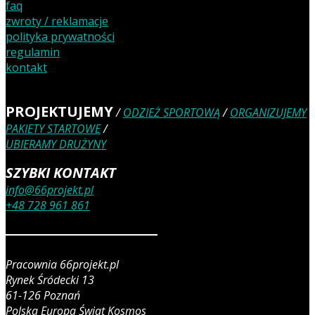
faq
zwroty / reklamacje
polityka prywatności
regulamin
kontakt
PROJEKTUJEMY
/
ODZIEŻ SPORTOWĄ
/
ORGANIZUJEMY
PAKIETY STARTOWE
/
UBIERAMY DRUŻYNY
SZYBKI KONTAKT
info@66projekt.pl
+48 728 961 861
Pracownia 66projekt.pl
Rynek Śródecki 13
61-126 Poznań
Polska Europa Świat Kosmos