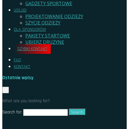
GADŻETY SPORTOWE
USŁUGI
PROJEKTOWANIE ODZIEŻY
SZYCIE ODZIEŻY
DLA SPONSORÓW
PAKIETY STARTOWE
UBIERZ DRUŻYNĘ
SZYBKI KONTAKT
FAQ
KONTAKT
Ostatnie wpisy
CZY UBRANIA SPORTOWE ŚMIERDZĄ
×
JAK DOBRAĆ ODPOWIEDNI ROZMIAR ODZIEŻY
What are you looking for?
SPORTOWEJ ONLINE
JAKIE SĄ NAJLEPSZE MATERIAŁY ODZIEŻY SPORTOWEJ DO
Search for:
WYSOKICH TEMPERATUR
JAKĄ ODZIEŻ SPORTOWĄ WYBRAĆ DO BIEGANIA
JAK PRAĆ KOSZULKI SPORTOWE