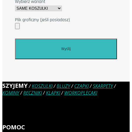
Wybierz wariant
Plik graficzny (jeśli posiadasz)
SZYJEMY
/
KOSZULKI
/
BLUZY
/
CZAPKI
/
SKARPETY
/
KOMINY
/
RĘCZNIKI
/
KLAPKI
/
WORKOPLECAKI
POMOC