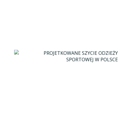
roboczych.
SZYTE 100% W POLSCE
POZNAŃ >> ŁÓDŹ >> KRAKÓW
Projekt Twojej odzieży powstanie w poznańskim
Studiu
Graficznym 66projekt
. Materiały na odzież
wyprodukowane zostaną w polskiej stolicy włókiennictwa
czyli w Łodzi. Finalnie Twoja odzież sportowa zostanie
uszyta w krakowskiej szwalni. Wszystko to w