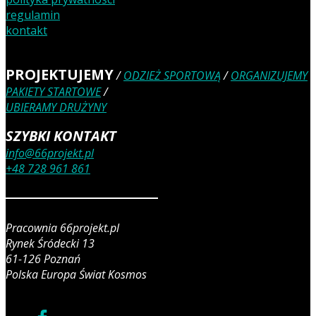
regulamin
kontakt
PROJEKTUJEMY
/
ODZIEŻ SPORTOWĄ
/
ORGANIZUJEMY
PAKIETY STARTOWE
/
UBIERAMY DRUŻYNY
SZYBKI KONTAKT
info@66projekt.pl
+48 728 961 861
Pracownia 66projekt.pl
Rynek Śródecki 13
61-126 Poznań
Polska Europa Świat Kosmos