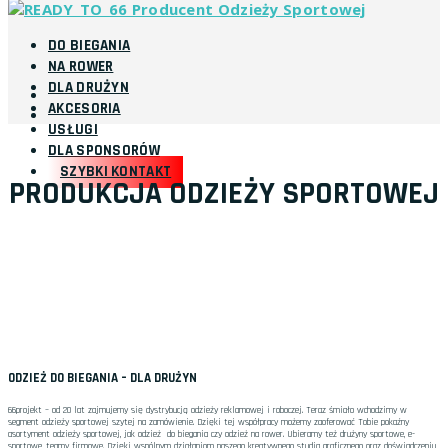
DO BIEGANIA
NA ROWER
DLA DRUŻYN
AKCESORIA
USŁUGI
DLA SPONSORÓW
SZYBKI KONTAKT
PRODUKCJA ODZIEŻY SPORTOWEJ
ODZIEŻ DO BIEGANIA – DLA DRUŻYN
66projekt – od 20 lat zajmujemy się dystrybucją odzieży reklamowej i roboczej. Teraz śmiało wchodzimy w
segment odzieży sportowej szytej na zamówienie. Dzięki tej współpracy możemy zaoferować Tobie pokaźny
asortyment odzieży sportowej, jak odzież do biegania czy odzież na rower. Ubieramy też drużyny sportowe, e-
sportowe, teamy firmowe. Dzięki wspólnym działaniom naszego kreatywnego studia graficznego oraz doświadczeniu