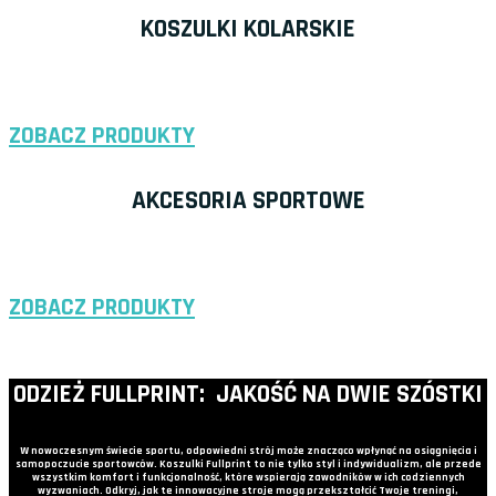
KOSZULKI KOLARSKIE
ZOBACZ PRODUKTY
AKCESORIA SPORTOWE
ZOBACZ PRODUKTY
ODZIEŻ FULLPRINT: JAKOŚĆ NA DWIE SZÓSTKI
W nowoczesnym świecie sportu, odpowiedni strój może znacząco wpłynąć na osiągnięcia i
samopoczucie sportowców. Koszulki Fullprint to nie tylko styl i indywidualizm, ale przede
wszystkim komfort i funkcjonalność, które wspierają zawodników w ich codziennych
wyzwaniach. Odkryj, jak te innowacyjne stroje mogą przekształcić Twoje treningi,