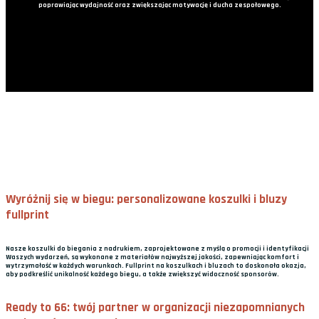
poprawiając wydajność oraz zwiększając motywację i ducha zespołowego.
Wyróżnij się w biegu: personalizowane koszulki i bluzy
fullprint
Nasze koszulki do biegania z nadrukiem, zaprojektowane z myślą o promocji i identyfikacji
Waszych wydarzeń, są wykonane z materiałów najwyższej jakości, zapewniając komfort i
wytrzymałość w każdych warunkach. Fullprint na koszulkach i bluzach to doskonała okazja,
aby podkreślić unikalność każdego biegu, a także zwiększyć widoczność sponsorów.
Ready to 66: twój partner w organizacji niezapomnianych