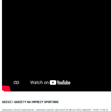
ODZIEŻ I GADŻETY NA IMPREZY SPORTOWE
Zapraszamy również organizatorów i sponsorów eventów sportowych do odkrycia oferty 66projekt | READY TO 66. W