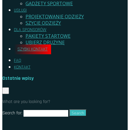
GADŻETY SPORTOWE
USŁUGI
PROJEKTOWANIE ODZIEŻY
SZYCIE ODZIEŻY
DLA SPONSORÓW
PAKIETY STARTOWE
UBIERZ DRUŻYNĘ
SZYBKI KONTAKT
FAQ
KONTAKT
Ostatnie wpisy
CZY UBRANIA SPORTOWE ŚMIERDZĄ
×
JAK DOBRAĆ ODPOWIEDNI ROZMIAR ODZIEŻY
What are you looking for?
SPORTOWEJ ONLINE
JAKIE SĄ NAJLEPSZE MATERIAŁY ODZIEŻY SPORTOWEJ DO
Search for:
WYSOKICH TEMPERATUR
JAKĄ ODZIEŻ SPORTOWĄ WYBRAĆ DO BIEGANIA
JAK PRAĆ KOSZULKI SPORTOWE