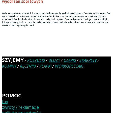
wydarzeń sportowych
Wybierzcie Ready to 66 jako partnera w kreowaniu wyjątkowej atmosfery Waszych eventów
sportowych. Stwórzmy razem wydarzenie, które zostanie zapamiętane zarówno przez
uczestników, jak i widzów, dzięki odzieży, która jest równie dynamiczna i gotowa do akcji,
jak sportowcy, których wspieracie. Ready to 66 – bo każdy detal ma znaczenie w drodze do
sukcesu Waszych wydarzeń.
SZYJEMY
/
KOSZULKI
/
BLUZY
/
CZAPKI
/
SKARPETY
/
KOMINY
/
RĘCZNIKI
/
KLAPKI
/
WORKOPLECAKI
POMOC
faq
zwroty / reklamacje
polityka prywatności