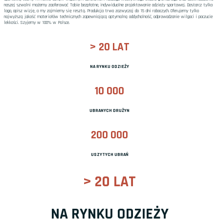
naszej szwalni możemy zaoferować Tobie bezpłatne, indywidualne projektowanie odzieży sportowej. Dostarcz tylko
logo, opisz wizję, a my zajmiemy się resztą. Produkcja trwa zazwyczaj do 15 dni roboczych. Oferujemy tylko
najwyższą jakość materiałów technicznych zapewniającą optymalną oddychalność, odprowadzanie wilgoci i poczucie
lekkości. Szyjemy w 100% w Polsce.
> 20 LAT
NA RYNKU ODZIEŻY
10 000
UBRANYCH DRUŻYN
200 000
USZYTYCH UBRAŃ
> 20 LAT
NA RYNKU ODZIEŻY