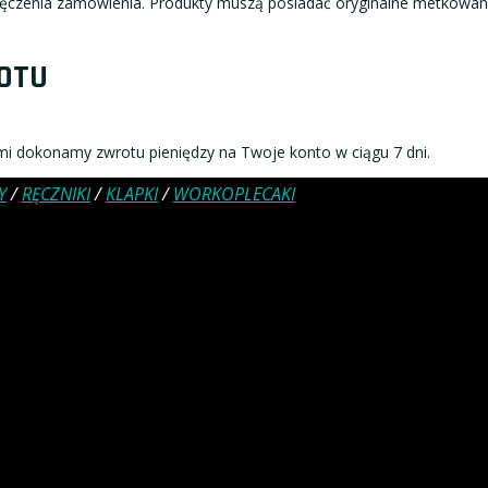
ęczenia zamówienia. Produkty muszą posiadać oryginalne metkowani
OTU
i dokonamy zwrotu pieniędzy na Twoje konto w ciągu 7 dni.
Y
/
RĘCZNIKI
/
KLAPKI
/
WORKOPLECAKI