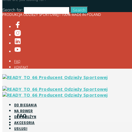
Search for:
PRODUKCJA ODZIEŻY SPORTOWEJ I 100% MADE IN POLAND
FAQ
KONTAKT
DO BIEGANIA
NA ROWER
FAQ
DLA DRUŻYN
AKCESORIA
USŁUGI