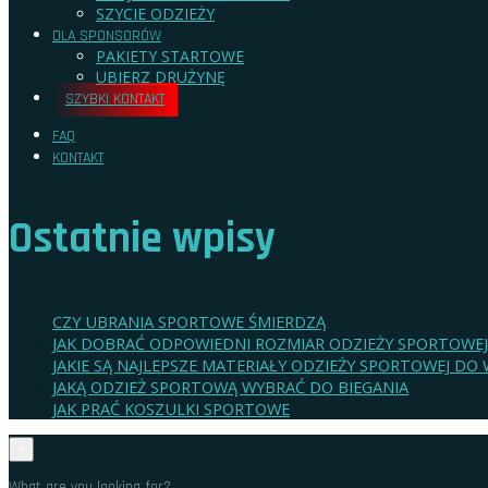
SZYCIE ODZIEŻY
DLA SPONSORÓW
PAKIETY STARTOWE
UBIERZ DRUŻYNĘ
SZYBKI KONTAKT
FAQ
KONTAKT
Ostatnie wpisy
CZY UBRANIA SPORTOWE ŚMIERDZĄ
JAK DOBRAĆ ODPOWIEDNI ROZMIAR ODZIEŻY SPORTOWEJ
JAKIE SĄ NAJLEPSZE MATERIAŁY ODZIEŻY SPORTOWEJ D
JAKĄ ODZIEŻ SPORTOWĄ WYBRAĆ DO BIEGANIA
JAK PRAĆ KOSZULKI SPORTOWE
×
What are you looking for?