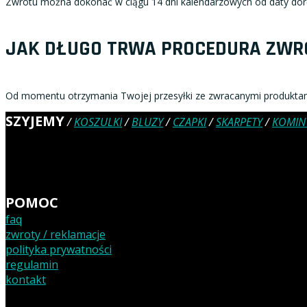
Zwrotu można dokonać w ciągu 14 dni kalendarzowych od daty dor
JAK DŁUGO TRWA PROCEDURA ZWR
Od momentu otrzymania Twojej przesyłki ze zwracanymi produktam
SZYJEMY
/
KOSZULKI
/
BLUZY
/
CZAPKI
/
SKARPETY
/
KOMIN
POMOC
faq
zwroty / reklamacje
polityka prywatności
regulamin
kontakt