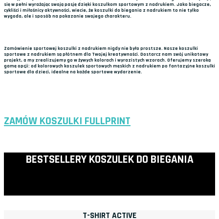
się w pełni wyrażając swoją pasję dzięki koszulkom sportowym z nadrukiem. Jako biegacze,
cykliści i miłośnicy aktywności, wiecie, że koszulki do biegania z nadrukiem to nie tylko
wygoda, ale i sposób na pokazanie swojego charakteru.
Zamówienie sportowej koszulki z nadrukiem nigdy nie było prostsze. Nasze koszulki
sportowe z nadrukiem są płótnem dla Twojej kreatywności. Dostarcz nam swój unikatowy
projekt, a my zrealizujemy go w żywych kolorach i wyrazistych wzorach. Oferujemy szeroką
gamę opcji: od kolorowych koszulek sportowych męskich z nadrukiem po fantazyjne koszulki
sportowe dla dzieci, idealne na każde sportowe wydarzenie.
ZAMÓW KOSZULKI FULLPRINT
BESTSELLERY KOSZULEK DO BIEGANIA
T-SHIRT ACTIVE