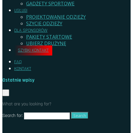
GADŻETY SPORTOWE
USŁUGI
PROJEKTOWANIE ODZIEŻY
SZYCIE ODZIEŻY
DLA SPONSORÓW
PAKIETY STARTOWE
UBIERZ DRUŻYNĘ
SZYBKI KONTAKT
FAQ
KONTAKT
Ostatnie wpisy
CZY UBRANIA SPORTOWE ŚMIERDZĄ
×
JAK DOBRAĆ ODPOWIEDNI ROZMIAR ODZIEŻY
What are you looking for?
SPORTOWEJ ONLINE
JAKIE SĄ NAJLEPSZE MATERIAŁY ODZIEŻY SPORTOWEJ DO
Search for:
WYSOKICH TEMPERATUR
JAKĄ ODZIEŻ SPORTOWĄ WYBRAĆ DO BIEGANIA
JAK PRAĆ KOSZULKI SPORTOWE