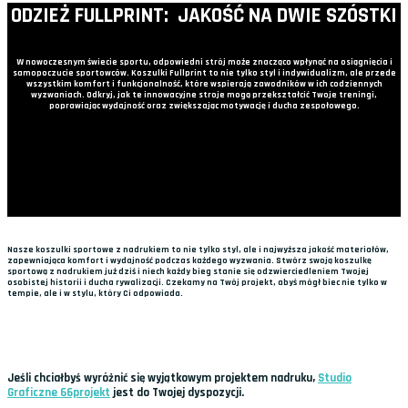
ODZIEŻ FULLPRINT: JAKOŚĆ NA DWIE SZÓSTKI
W nowoczesnym świecie sportu, odpowiedni strój może znacząco wpłynąć na osiągnięcia i
samopoczucie sportowców. Koszulki Fullprint to nie tylko styl i indywidualizm, ale przede
wszystkim komfort i funkcjonalność, które wspierają zawodników w ich codziennych
wyzwaniach. Odkryj, jak te innowacyjne stroje mogą przekształcić Twoje treningi,
poprawiając wydajność oraz zwiększając motywację i ducha zespołowego.
Nasze koszulki sportowe z nadrukiem to nie tylko styl, ale i najwyższa jakość materiałów,
zapewniająca komfort i wydajność podczas każdego wyzwania. Stwórz swoją koszulkę
sportową z nadrukiem już dziś i niech każdy bieg stanie się odzwierciedleniem Twojej
osobistej historii i ducha rywalizacji. Czekamy na Twój projekt, abyś mógł biec nie tylko w
tempie, ale i w stylu, który Ci odpowiada.
Jeśli chciałbyś wyróżnić się wyjątkowym projektem nadruku,
Studio
Graficzne 66projekt
jest do Twojej dyspozycji.