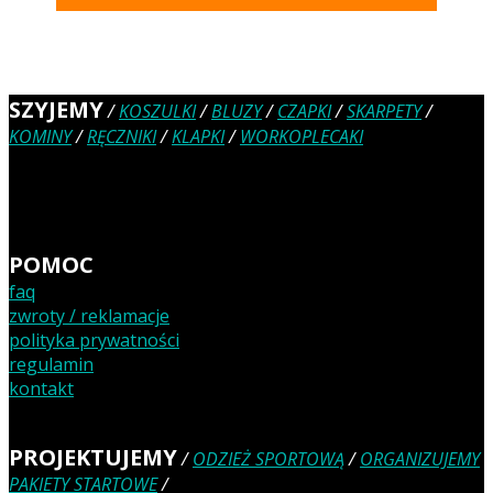
SZYJEMY
/
KOSZULKI
/
BLUZY
/
CZAPKI
/
SKARPETY
/
KOMINY
/
RĘCZNIKI
/
KLAPKI
/
WORKOPLECAKI
POMOC
faq
zwroty / reklamacje
polityka prywatności
regulamin
kontakt
PROJEKTUJEMY
/
ODZIEŻ SPORTOWĄ
/
ORGANIZUJEMY
PAKIETY STARTOWE
/