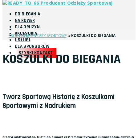
DO BIEGANIA
NA ROWER
DLA DRUŻYN
AKCESORIA
PRODUKCJA ODZIEŻY SPORTOWEJ
»
KOSZULKI DO BIEGANIA
USŁUGI
DLA SPONSORÓW
SZYBKI KONTAKT
KOSZULKI DO BIEGANIA
Twórz Sportową Historię z Koszulkami
Sportowymi z Nadrukiem
Przeżyj każdy maraton, triathlon, a nawet ekstremalne wyzwania runmageddon, okrywając