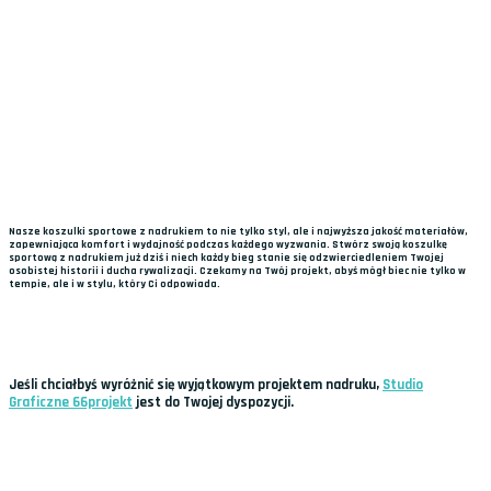
Nasze koszulki sportowe z nadrukiem to nie tylko styl, ale i najwyższa jakość materiałów,
zapewniająca komfort i wydajność podczas każdego wyzwania. Stwórz swoją koszulkę
sportową z nadrukiem już dziś i niech każdy bieg stanie się odzwierciedleniem Twojej
osobistej historii i ducha rywalizacji. Czekamy na Twój projekt, abyś mógł biec nie tylko w
tempie, ale i w stylu, który Ci odpowiada.
Jeśli chciałbyś wyróżnić się wyjątkowym projektem nadruku,
Studio
Graficzne 66projekt
jest do Twojej dyspozycji.